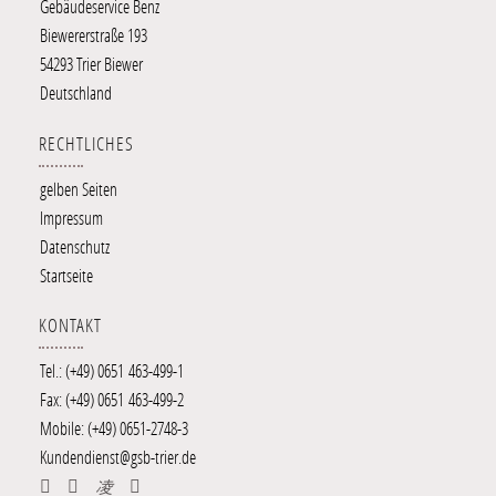
Gebäude
service
Benz
Biewererstraße 193
54293
Trier
Biewer
Deutschland
RECHTLICHES
gelben Seiten
Impressum
Datenschutz
Startseite
KONTAKT
Tel.: (+49)
0651
46
3-
49
9-1
Fax: (+49)
0651
46
3-
49
9-2
Mobile: (+49) 0651-2
7
4
8
-3
Kundendienst
@g
sb-trie
r.de